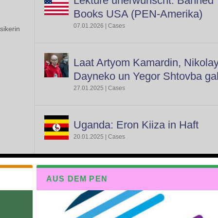
Lektüre unerwünscht: Banned
Books USA (PEN-Amerika)
07.01.2026
|
Cases
sikerin
Laat Artyom Kamardin, Nikola
Dayneko un Yegor Shtovba ga
27.01.2025
|
Cases
Uganda: Eron Kiiza in Haft
20.01.2025
|
Cases
AUS DEM PEN