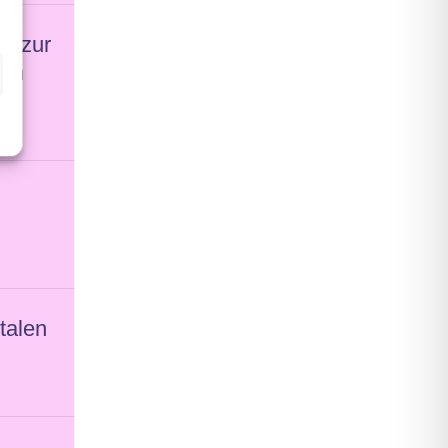
n zur
dem
italen