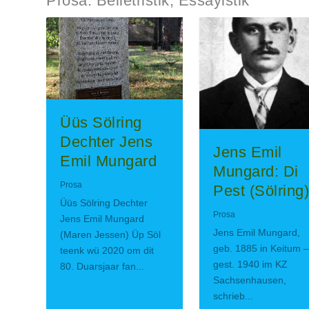
Prosa: Belletristik, Essayistik
Üüs Sölring
Dechter Jens
Jens Emil
Emil Mungard
Mungard: Di
Prosa
Pest (Sölring)
Üüs Sölring Dechter
Prosa
Jens Emil Mungard
Jens Emil Mungard,
(Maren Jessen) Üp Söl
geb. 1885 in Keitum –
teenk wü 2020 om dit
gest. 1940 im KZ
80. Duarsjaar fan...
Sachsenhausen,
schrieb...