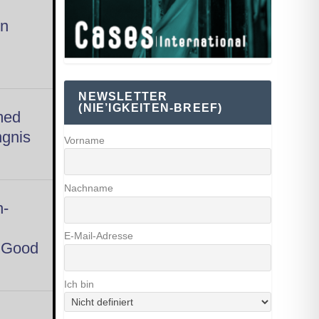
en
NEWSLETTER
(NIE’IGKEITEN-BREEF)
med
ngnis
Vorname
Nachname
h-
E-Mail-Adresse
e Good
Ich bin