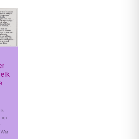
er
elk
e
lk
n ap
t
 Wat