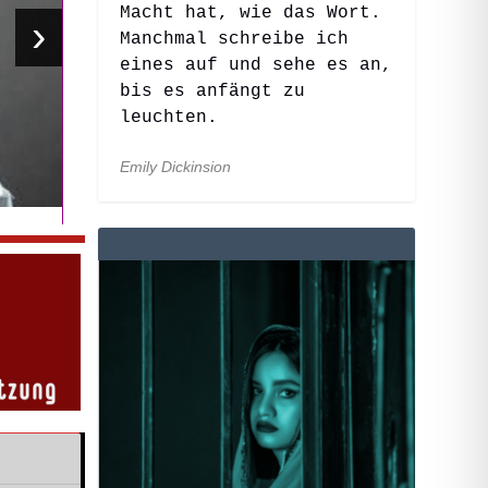
Macht hat, wie das Wort.
›
Manchmal schreibe ich
Belarus: Schriftstellerin Valeryja Kaściuhova
zu zehn Jahren Haft verurteilt –
eines auf und sehe es an,
zunehmender Druck auf Autorinnen und
bis es anfängt zu
Autoren Die belarussische Schriftstellerin,
Herausgeberin und Politikwissenschaftlerin
leuchten.
Valeryja Kaściuhova verbüßt...
Emily Dickinsion