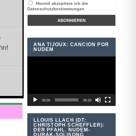
Hiermit akzeptiere ich die
Datenschutzbestimmungen
y
ANA TIJOUX: CANCION POR
hn!
NUDEM
Video-
Player
00:00
05:20
LLOUIS LLACH (DT:
CHRISTOPH SCHEFFLER):
DER PFAHL. NUDEM-
DURAK-SOLISONG