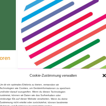
loren
Cookie-Zustimmung verwalten
Wir dürfen unsere Freiheit nicht dr
als
geben
Um dir ein optimales Erlebnis zu bieten, verwenden wir
Technologien wie Cookies, um Geräteinformationen zu speichern
26.07.2026
und/oder darauf zuzugreifen. Wenn du diesen Technologien
Unser Mitgefühl gilt den Opfern und ihrer Familien, sie g
zustimmst, können wir Daten wie das Surfverhalten oder
Druck
eindeutige IDs auf dieser Website verarbeiten. Wenn du deine
Angehörigen und Freund:innen der...
Zustimmung nicht erteilst oder zurückziehst, können bestimmte
Merkmale und Funktionen beeinträchtigt werden.