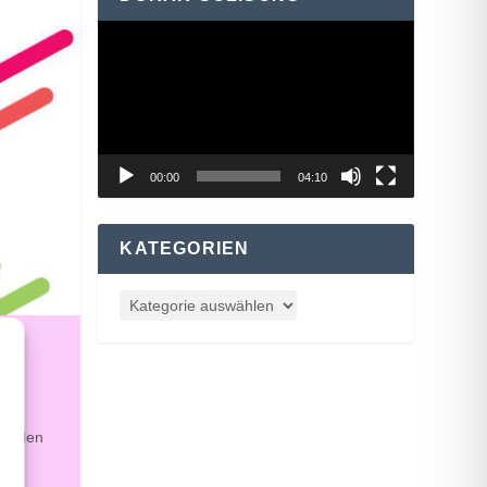
Video-
Player
00:00
04:10
KATEGORIEN
an
ilt den