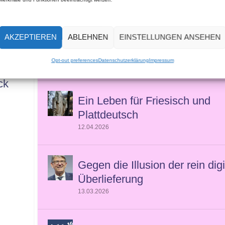
Stellungnahme des Präsidente
a
Ausladung Mirna Funks aus 
AKZEPTIEREN
ABLEHNEN
EINSTELLUNGEN ANSEHEN
Comedia Theater (Köln)
Opt-out preferences
Datenschutzerklärung
Impressum
16.06.2026
ck
Ein Leben für Friesisch und
Plattdeutsch
12.04.2026
Gegen die Illusion der rein dig
Überlieferung
13.03.2026