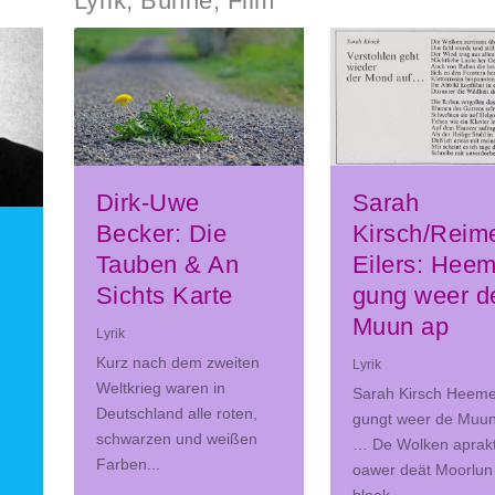
Lyrik, Bühne, Film
Dirk-Uwe
Sarah
Becker: Die
Kirsch/Reim
Tauben & An
Eilers: Heem
Sichts Karte
gung weer d
Muun ap
Lyrik
Kurz nach dem zweiten
Lyrik
Weltkrieg waren in
Sarah Kirsch Heeme
Deutschland alle roten,
gungt weer de Muu
schwarzen und weißen
… De Wolken aprak
Farben...
oawer deät Moorlun
bleak...