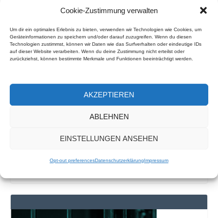
Cookie-Zustimmung verwalten
Um dir ein optimales Erlebnis zu bieten, verwenden wir Technologien wie Cookies, um
Geräteinformationen zu speichern und/oder darauf zuzugreifen. Wenn du diesen
Technologien zustimmst, können wir Daten wie das Surfverhalten oder eindeutige IDs
auf dieser Website verarbeiten. Wenn du deine Zustimmung nicht erteilst oder
zurückziehst, können bestimmte Merkmale und Funktionen beeinträchtigt werden.
FÜR DIE FREIHEIT DES WORTES
AKZEPTIEREN
Ich kenne nichts auf der Welt, das
eine solche Macht hat, wie das Wort.
ABLEHNEN
Manchmal schreibe ich eines auf und
sehe es an, bis es anfängt zu
EINSTELLUNGEN ANSEHEN
leuchten.
Opt-out preferences
Datenschutzerklärung
Impressum
Emily Dickinsion