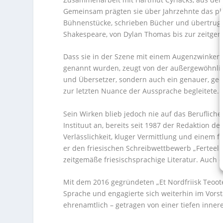
Gemeinsam prägten sie über Jahrzehnte das pl
Bühnenstücke, schrieben Bücher und übertrugen 
Shakespeare, von Dylan Thomas bis zur zeitgen
Dass sie in der Szene mit einem Augenzwinkern,
genannt wurden, zeugt von der außergewöhnlich
und Übersetzer, sondern auch ein genauer, ged
zur letzten Nuance der Aussprache begleitete.
Sein Wirken blieb jedoch nie auf das Berufliche
Instituut an, bereits seit 1987 der Redaktion de
Verlässlichkeit, kluger Vermittlung und einem f
er den friesischen Schreibwettbewerb „Ferteel 
zeitgemäße friesischsprachige Literatur. Auch 
Mit dem 2016 gegründeten „Et Nordfriisk Teoote
Sprache und engagierte sich weiterhin im Vorsta
ehrenamtlich – getragen von einer tiefen inne