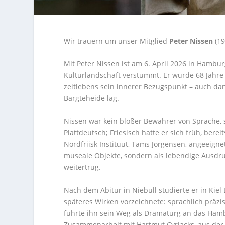
Wir trauern um unser Mitglied
Peter Nissen
(19
Mit Peter Nissen ist am 6. April 2026 in Ham
Kulturlandschaft verstummt. Er wurde 68 Jahre 
zeitlebens sein innerer Bezugspunkt – auch dan
Bargteheide lag.
Nissen war kein bloßer Bewahrer von Sprache, 
Plattdeutsch; Friesisch hatte er sich früh, bere
Nordfriisk Instituut, Tams Jörgensen, angeeign
museale Objekte, sondern als lebendige Ausdr
weitertrug.
Nach dem Abitur in Niebüll studierte er in Kiel 
späteres Wirken vorzeichnete: sprachlich präzise
führte ihn sein Weg als Dramaturg an das Ham
Zusammenarbeit mit Hartmut Cyriacks, aus der 