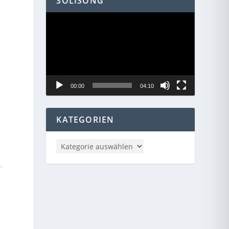
SOLISONG
Video-
Player
00:00
04:10
KATEGORIEN