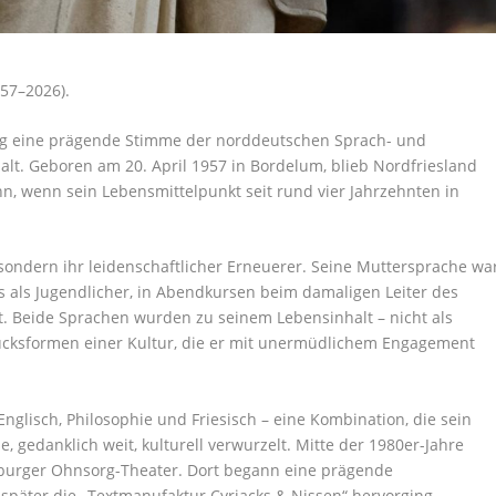
57–2026).
burg eine prägende Stimme der norddeutschen Sprach- und
alt. Geboren am 20. April 1957 in Bordelum, blieb Nordfriesland
n, wenn sein Lebensmittelpunkt seit rund vier Jahrzehnten in
sondern ihr leidenschaftlicher Erneuerer. Seine Muttersprache wa
its als Jugendlicher, in Abendkursen beim damaligen Leiter des
et. Beide Sprachen wurden zu seinem Lebensinhalt – nicht als
ucksformen einer Kultur, die er mit unermüdlichem Engagement
Englisch, Philosophie und Friesisch – eine Kombination, die sein
, gedanklich weit, kulturell verwurzelt. Mitte der 1980er-Jahre
burger Ohnsorg-Theater. Dort begann eine prägende
später die „Textmanufaktur Cyriacks & Nissen“ hervorging.