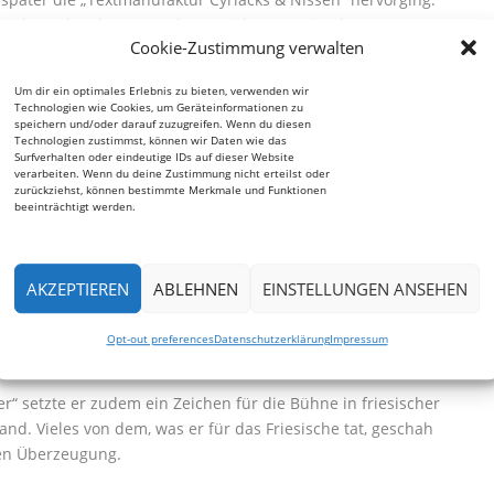
attdeutsche Theater und Hörspielwesen. Sie übersetzten
Cookie-Zustimmung verwalten
literarische Werke ins Plattdeutsche – von Asterix bis
össischen Dramatik.
Um dir ein optimales Erlebnis zu bieten, verwenden wir
Technologien wie Cookies, um Geräteinformationen zu
 aber nicht ohne Respekt, „die beiden Plattdeutsch-Päpste“
speichern und/oder darauf zuzugreifen. Wenn du diesen
Technologien zustimmst, können wir Daten wie das
en Stellung, die sie innehatten. Nissen war dabei nicht nur Auto
Surfverhalten oder eindeutige IDs auf dieser Website
verarbeiten. Wenn du deine Zustimmung nicht erteilst oder
uldiger Sprachcoach, der Schauspielerinnen und Schauspieler bis
zurückziehst, können bestimmte Merkmale und Funktionen
beeinträchtigt werden.
 beschränkt. Seit 2000 gehörte er dem Vorstand des Nordfriisk
r Zeitschrift „Nordfriesland“. Seine Arbeit dort war geprägt von
AKZEPTIEREN
ABLEHNEN
EINSTELLUNGEN ANSEHEN
einen Gespür für Ausgleich. Über ein Vierteljahrhundert gestaltete
iinjsen!“ entscheidend mit und legte damit Grundlagen für eine
Opt-out preferences
Datenschutzerklärung
Impressum
der Tams-Jörgensen-Preis trägt unverkennbar seine Handschrift.
r“ setzte er zudem ein Zeichen für die Bühne in friesischer
nd. Vieles von dem, was er für das Friesische tat, geschah
ren Überzeugung.